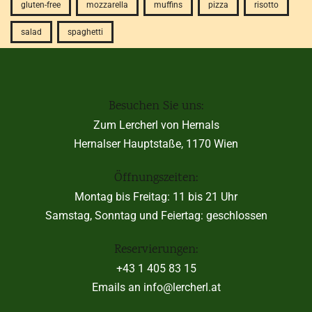
gluten-free
mozzarella
muffins
pizza
risotto
salad
spaghetti
Besuchen Sie uns:
Zum Lercherl von Hernals
Hernalser Hauptstaße, 1170 Wien
Öffnungszeiten:
Montag bis Freitag: 11 bis 21 Uhr
Samstag, Sonntag und Feiertag: geschlossen
Reservierungen:
+43 1 405 83 15
Emails an info@lercherl.at