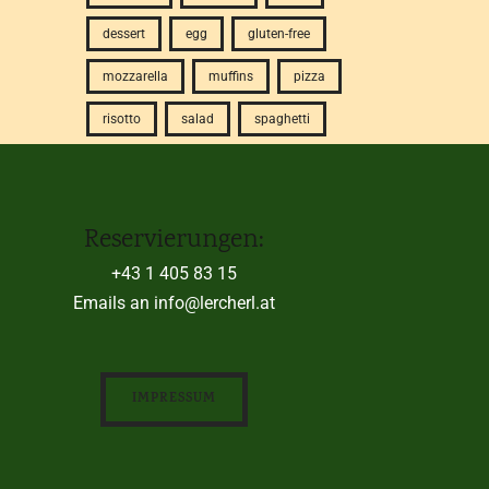
dessert
egg
gluten-free
mozzarella
muffins
pizza
risotto
salad
spaghetti
Reservierungen:
+43 1 405 83 15
Emails an info@lercherl.at
IMPRESSUM