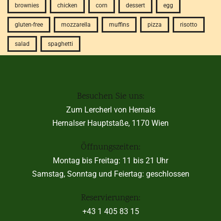
brownies
chicken
corn
dessert
egg
gluten-free
mozzarella
muffins
pizza
risotto
salad
spaghetti
Besuchen Sie uns:
Zum Lercherl von Hernals
Hernalser Hauptstaße, 1170 Wien
Öffnungszeiten:
Montag bis Freitag: 11 bis 21 Uhr
Samstag, Sonntag und Feiertag: geschlossen
Reservierungen:
+43 1 405 83 15