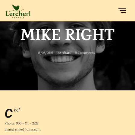
MIKE RIGHT
18/08/2016
bernhard
0 Comments
C
hef
Phone: 000 – 111 – 2222
Email: mike@dina.com