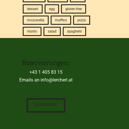
dessert
egg
gluten-free
mozzarella
muffins
pizza
risotto
salad
spaghetti
Reservierungen:
+43 1 405 83 15
Emails an info@lercherl.at
IMPRESSUM