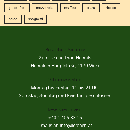
gluten-free
mozzarella
muffins
pizza
risotto
salad
spaghetti
Besuchen Sie uns:
Zum Lercherl von Hernals
Hernalser Hauptstaße, 1170 Wien
Öffnungszeiten:
Montag bis Freitag: 11 bis 21 Uhr
Samstag, Sonntag und Feiertag: geschlossen
Reservierungen:
+43 1 405 83 15
Emails an info@lercherl.at